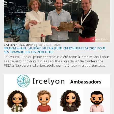
CATREN
/
RÉCOMPENSE
28 JUILLET 2026
IBRAHIM KHALIL LAURÉAT DU PRIX JEUNE CHERCHEUR FEZA 2026 POUR
SES TRAVAUX SUR LES ZÉOLITHES
Le 2ⁿᵈ Prix FEZA du jeune chercheur, a été remis à Ibrahim Khalil pour
ses travaux innovants sur les zéolithes, lors de la 10e Conférence
FEZA à Naples, en Italie. Les zéolithes, matériaux microporeux aux...