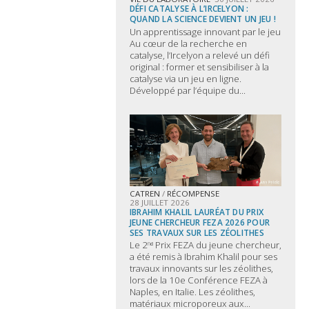
DÉFI CATALYSE À L’IRCELYON :
QUAND LA SCIENCE DEVIENT UN JEU !
Un apprentissage innovant par le jeu
Au cœur de la recherche en
catalyse, l’Ircelyon a relevé un défi
original : former et sensibiliser à la
catalyse via un jeu en ligne.
Développé par l’équipe du...
CATREN
/
RÉCOMPENSE
28 JUILLET 2026
IBRAHIM KHALIL LAURÉAT DU PRIX
JEUNE CHERCHEUR FEZA 2026 POUR
SES TRAVAUX SUR LES ZÉOLITHES
Le 2ⁿᵈ Prix FEZA du jeune chercheur,
a été remis à Ibrahim Khalil pour ses
travaux innovants sur les zéolithes,
lors de la 10e Conférence FEZA à
Naples, en Italie. Les zéolithes,
matériaux microporeux aux...