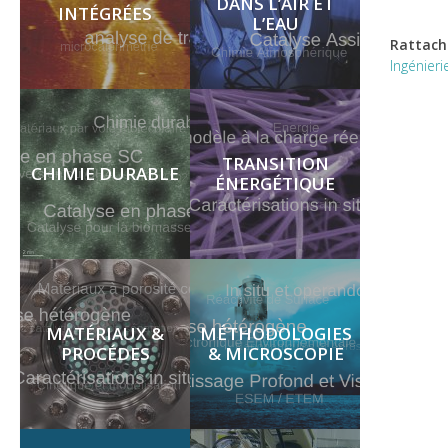
DANS L’AIR ET
INTÉGRÉES
L’EAU
Rattac
Ingénieri
TRANSITION
CHIMIE DURABLE
ÉNERGÉTIQUE
MATÉRIAUX &
MÉTHODOLOGIES
PROCÉDES
& MICROSCOPIE