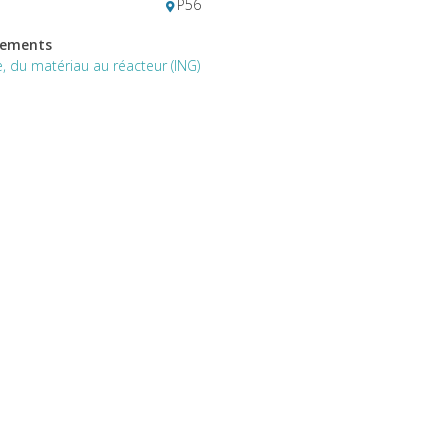
P56
hements
e, du matériau au réacteur (ING)