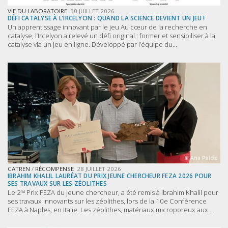
VIE DU LABORATOIRE
30 JUILLET 2026
DÉFI CATALYSE À L’IRCELYON : QUAND LA SCIENCE DEVIENT UN JEU !
Un apprentissage innovant par le jeu Au cœur de la recherche en
catalyse, l’Ircelyon a relevé un défi original : former et sensibiliser à la
catalyse via un jeu en ligne. Développé par l’équipe du...
CATREN
/
RÉCOMPENSE
28 JUILLET 2026
IBRAHIM KHALIL LAURÉAT DU PRIX JEUNE CHERCHEUR FEZA 2026 POUR
SES TRAVAUX SUR LES ZÉOLITHES
Le 2ⁿᵈ Prix FEZA du jeune chercheur, a été remis à Ibrahim Khalil pour
ses travaux innovants sur les zéolithes, lors de la 10e Conférence
FEZA à Naples, en Italie. Les zéolithes, matériaux microporeux aux...