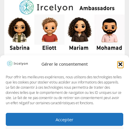
À LA UNE
/
VIE DU LABORATOIRE
27 JUILLET 2026
Gérer le consentement
IRCELYON LANCE SON PROGRAMME DES AMBASSADEURS SUR LINKEDIN
À Ircelyon, nous formons les chercheur·e·s de demain, et aujourd’hui,
nous allons encore plus loin en donnant la parole à nos doctorant·e·s
Pour offrir les meilleures expériences, nous utilisons des technologies telles
à travers un tout nouveau programme : les Ambassadeurs et
que les cookies pour stocker et/ou accéder aux informations des appareils.
Ambassadrices d’Ircelyon !...
Le fait de consentir à ces technologies nous permettra de traiter des
données telles que le comportement de navigation ou les ID uniques sur ce
site. Le fait de ne pas consentir ou de retirer son consentement peut avoir
un effet négatif sur certaines caractéristiques et fonctions.
Accepter