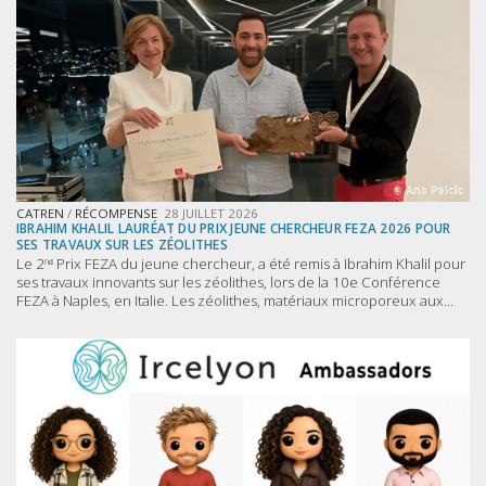
CATREN
/
RÉCOMPENSE
28 JUILLET 2026
IBRAHIM KHALIL LAURÉAT DU PRIX JEUNE CHERCHEUR FEZA 2026 POUR
SES TRAVAUX SUR LES ZÉOLITHES
Le 2ⁿᵈ Prix FEZA du jeune chercheur, a été remis à Ibrahim Khalil pour
ses travaux innovants sur les zéolithes, lors de la 10e Conférence
FEZA à Naples, en Italie. Les zéolithes, matériaux microporeux aux...