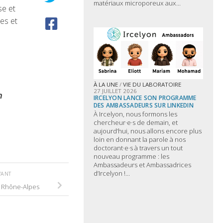
matériaux microporeux aux...
se et
es et
À LA UNE
/
VIE DU LABORATOIRE
27 JUILLET 2026
n
IRCELYON LANCE SON PROGRAMME
DES AMBASSADEURS SUR LINKEDIN
À Ircelyon, nous formons les
chercheur·e·s de demain, et
aujourd’hui, nous allons encore plus
loin en donnant la parole à nos
doctorant·e·s à travers un tout
nouveau programme : les
Ambassadeurs et Ambassadrices
d’Ircelyon !...
VANT
 Rhône-Alpes