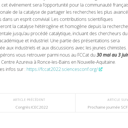
, cet événement sera l’opportunité pour la communauté françai
ionale de la catalyse de partager les recherches les plus avancé
 dans un esprit convivial. Les contributions scientifiques
eront la catalyse hétérogène et homogène depuis la recherche
ntale jusqu’au procédé catalytique, incluant des chercheurs du
cadémique et industriel. Une partie des présentations sera
e aux industriels et aux discussions avec les jeunes chimistes.
pérons vous retrouver parmi nous au FCCat du
30 mai au 3 jui
 Centre Azureva à Ronce-les-Bains en Nouvelle-Aquitaine.
es infos sur :
https://fccat2022.sciencesconf.org/
ARTICLE PRÉCÉDENT
ARTICLE SUI
Congrès ICEC2022
Prochaine journée SCF