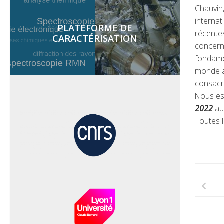
Chauvin
internat
PLATEFORME DE
récentes
CARACTÉRISATION
concern
fondame
monde a
consacré
Nous es
2022
au
Toutes l