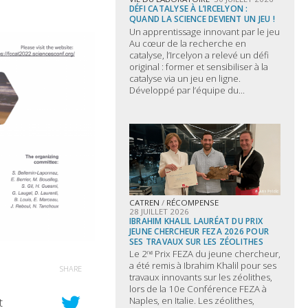
DÉFI CATALYSE À L’IRCELYON :
QUAND LA SCIENCE DEVIENT UN JEU !
Un apprentissage innovant par le jeu
Au cœur de la recherche en
catalyse, l’Ircelyon a relevé un défi
original : former et sensibiliser à la
catalyse via un jeu en ligne.
Développé par l’équipe du...
CATREN
/
RÉCOMPENSE
28 JUILLET 2026
IBRAHIM KHALIL LAURÉAT DU PRIX
JEUNE CHERCHEUR FEZA 2026 POUR
SES TRAVAUX SUR LES ZÉOLITHES
Le 2ⁿᵈ Prix FEZA du jeune chercheur,
a été remis à Ibrahim Khalil pour ses
SHARE
travaux innovants sur les zéolithes,
lors de la 10e Conférence FEZA à
Naples, en Italie. Les zéolithes,
t