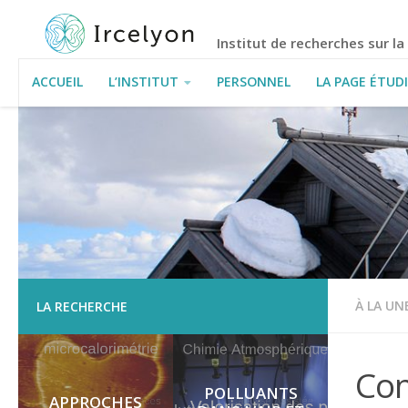
Institut de recherches sur l
ACCUEIL
L’INSTITUT
PERSONNEL
LA PAGE ÉTUD
INFORMATIONS PRATIQUES
À LA UN
LA RECHERCHE
Con
POLLUANTS
APPROCHES