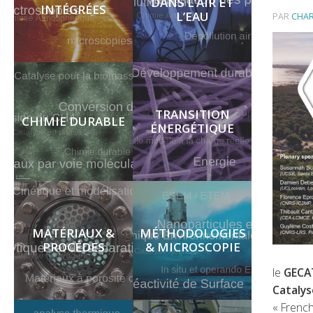
DANS L’AIR ET
INTÉGRÉES
L’EAU
PAR
CHA
TRANSITION
CHIMIE DURABLE
ÉNERGÉTIQUE
MATÉRIAUX &
MÉTHODOLOGIES
PROCÉDES
& MICROSCOPIE
le
GECAT
Cataly
« French