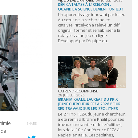
VIE DU LABORATOIRE
30 JUILLET 2026
DÉFI CATALYSE À L’IRCELYON :
QUAND LA SCIENCE DEVIENT UN JEU !
Un apprentissage innovant par le jeu
Au cœur de la recherche en
catalyse, l’Ircelyon a relevé un défi
original : former et sensibiliser à la
catalyse via un jeu en ligne.
Développé par l’équipe du...
CATREN
/
RÉCOMPENSE
28 JUILLET 2026
IBRAHIM KHALIL LAURÉAT DU PRIX
JEUNE CHERCHEUR FEZA 2026 POUR
SES TRAVAUX SUR LES ZÉOLITHES
Le 2ⁿᵈ Prix FEZA du jeune chercheur,
a été remis à Ibrahim Khalil pour ses
himie
SHARE
travaux innovants sur les zéolithes,
lors de la 10e Conférence FEZA à
 de
Naples, en Italie. Les zéolithes,