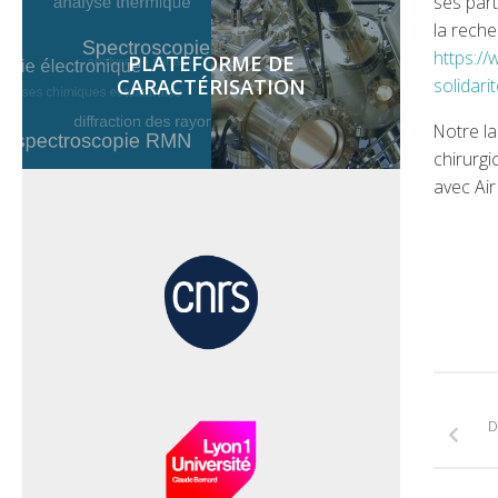
ses part
la reche
https://
PLATEFORME DE
CARACTÉRISATION
solidari
Notre la
chirurgi
avec Air
D