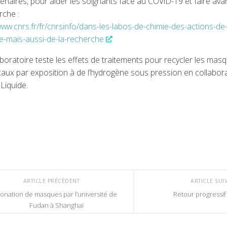
enaires, pour aider les soignants face au COVID-19 et faire ava
rche :
www.cnrs.fr/fr/cnrsinfo/dans-les-labos-de-chimie-des-actions-de
te-mais-aussi-de-la-recherche
boratoire teste les effets de traitements pour recycler les mas
caux par exposition à de l’hydrogène sous pression en collabor
 Liquide.
ARTICLE PRÉCÉDENT
ARTICLE SUI
onation de masques par l’université de
Retour progressif
Fudan à Shanghai