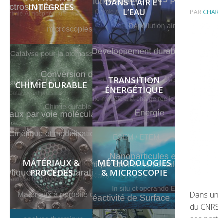
DANS L’AIR ET
INTÉGRÉES
L’EAU
PAR
CHA
TRANSITION
CHIMIE DURABLE
ÉNERGÉTIQUE
MATÉRIAUX &
MÉTHODOLOGIES
PROCÉDES
& MICROSCOPIE
Dans un 
du CNRS,