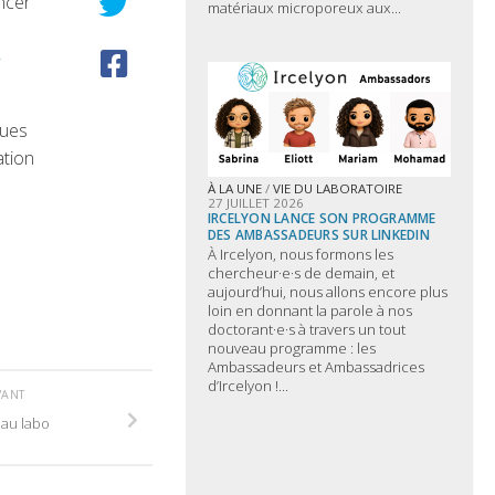
ncer
matériaux microporeux aux...
-
ques
ation
À LA UNE
/
VIE DU LABORATOIRE
27 JUILLET 2026
IRCELYON LANCE SON PROGRAMME
DES AMBASSADEURS SUR LINKEDIN
À Ircelyon, nous formons les
chercheur·e·s de demain, et
aujourd’hui, nous allons encore plus
loin en donnant la parole à nos
doctorant·e·s à travers un tout
nouveau programme : les
Ambassadeurs et Ambassadrices
d’Ircelyon !...
VANT
 au labo