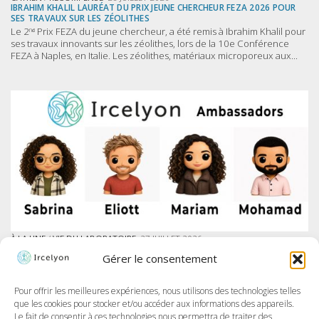
IBRAHIM KHALIL LAURÉAT DU PRIX JEUNE CHERCHEUR FEZA 2026 POUR
SES TRAVAUX SUR LES ZÉOLITHES
Le 2ⁿᵈ Prix FEZA du jeune chercheur, a été remis à Ibrahim Khalil pour
ses travaux innovants sur les zéolithes, lors de la 10e Conférence
FEZA à Naples, en Italie. Les zéolithes, matériaux microporeux aux...
À LA UNE
/
VIE DU LABORATOIRE
27 JUILLET 2026
IRCELYON LANCE SON PROGRAMME DES AMBASSADEURS SUR LINKEDIN
Gérer le consentement
À Ircelyon, nous formons les chercheur·e·s de demain, et aujourd’hui,
nous allons encore plus loin en donnant la parole à nos doctorant·e·s
à travers un tout nouveau programme : les Ambassadeurs et
Pour offrir les meilleures expériences, nous utilisons des technologies telles
Ambassadrices d’Ircelyon !...
que les cookies pour stocker et/ou accéder aux informations des appareils.
Le fait de consentir à ces technologies nous permettra de traiter des