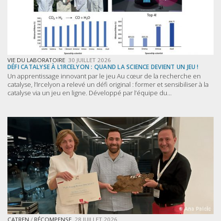
VIE DU LABORATOIRE
30 JUILLET 2026
DÉFI CATALYSE À L’IRCELYON : QUAND LA SCIENCE DEVIENT UN JEU !
Un apprentissage innovant par le jeu Au cœur de la recherche en
catalyse, l’Ircelyon a relevé un défi original : former et sensibiliser à la
catalyse via un jeu en ligne. Développé par l’équipe du...
CATREN
/
RÉCOMPENSE
28 JUILLET 2026