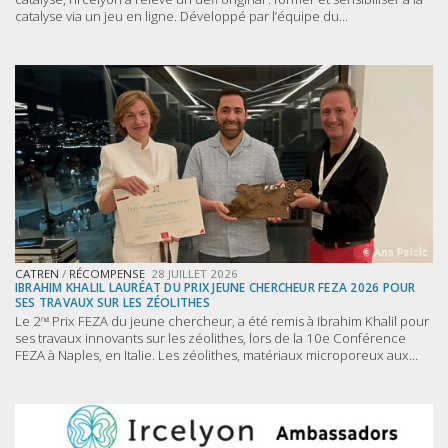
catalyse via un jeu en ligne. Développé par l’équipe du...
CATREN
/
RÉCOMPENSE
28 JUILLET 2026
IBRAHIM KHALIL LAURÉAT DU PRIX JEUNE CHERCHEUR FEZA 2026 POUR
SES TRAVAUX SUR LES ZÉOLITHES
Le 2ⁿᵈ Prix FEZA du jeune chercheur, a été remis à Ibrahim Khalil pour
ses travaux innovants sur les zéolithes, lors de la 10e Conférence
FEZA à Naples, en Italie. Les zéolithes, matériaux microporeux aux...