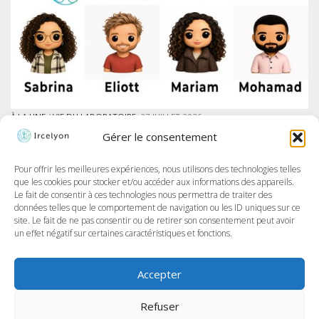
À LA UNE
/
VIE DU LABORATOIRE
27 JUILLET 2026
IRCELYON LANCE SON PROGRAMME DES AMBASSADEURS SUR LINKEDIN
Gérer le consentement
À Ircelyon, nous formons les chercheur·e·s de demain, et aujourd’hui,
nous allons encore plus loin en donnant la parole à nos doctorant·e·s
à travers un tout nouveau programme : les Ambassadeurs et
Pour offrir les meilleures expériences, nous utilisons des technologies telles
Ambassadrices d’Ircelyon !...
que les cookies pour stocker et/ou accéder aux informations des appareils.
Le fait de consentir à ces technologies nous permettra de traiter des
données telles que le comportement de navigation ou les ID uniques sur ce
site. Le fait de ne pas consentir ou de retirer son consentement peut avoir
un effet négatif sur certaines caractéristiques et fonctions.
Accepter
Refuser
IRCELYON © 2026, tous droits réservés.