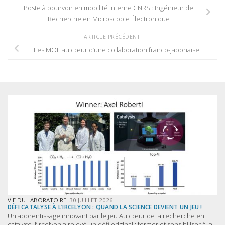
Poste à pourvoir en mobilité interne CNRS : Ingénieur de
Recherche en Microscopie Électronique
ARTICLE PRÉCÉDENT
Les MOF au cœur d’une collaboration franco-japonaise
VIE DU LABORATOIRE
30 JUILLET 2026
DÉFI CATALYSE À L’IRCELYON : QUAND LA SCIENCE DEVIENT UN JEU !
Un apprentissage innovant par le jeu Au cœur de la recherche en
catalyse, l’Ircelyon a relevé un défi original : former et sensibiliser à la