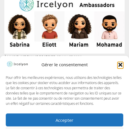
À LA UNE
/
VIE DU LABORATOIRE
27 JUILLET 2026
IRCELYON LANCE SON PROGRAMME DES AMBASSADEURS SUR LINKEDIN
Gérer le consentement
À Ircelyon, nous formons les chercheur·e·s de demain, et aujourd’hui,
nous allons encore plus loin en donnant la parole à nos doctorant·e·s
à travers un tout nouveau programme : les Ambassadeurs et
Pour offrir les meilleures expériences, nous utilisons des technologies telles
Ambassadrices d’Ircelyon !...
que les cookies pour stocker et/ou accéder aux informations des appareils.
Le fait de consentir à ces technologies nous permettra de traiter des
données telles que le comportement de navigation ou les ID uniques sur ce
site. Le fait de ne pas consentir ou de retirer son consentement peut avoir
un effet négatif sur certaines caractéristiques et fonctions.
Accepter