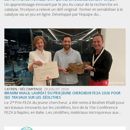
Un apprentissage innovant par le jeu Au cœur de la recherche en
catalyse, l’Ircelyon a relevé un défi original : former et sensibiliser à la
catalyse via un jeu en ligne. Développé par l’équipe du...
CATREN
/
RÉCOMPENSE
28 JUILLET 2026
IBRAHIM KHALIL LAURÉAT DU PRIX JEUNE CHERCHEUR FEZA 2026 POUR
SES TRAVAUX SUR LES ZÉOLITHES
Le 2ⁿᵈ Prix FEZA du jeune chercheur, a été remis à Ibrahim Khalil pour
ses travaux innovants sur les zéolithes, lors de la 10e Conférence
FEZA à Naples, en Italie. Les zéolithes, matériaux microporeux aux...