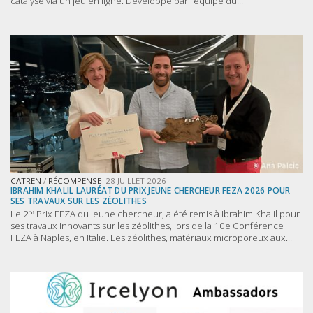
catalyse via un jeu en ligne. Développé par l’équipe du...
CATREN
/
RÉCOMPENSE
28 JUILLET 2026
IBRAHIM KHALIL LAURÉAT DU PRIX JEUNE CHERCHEUR FEZA 2026 POUR
SES TRAVAUX SUR LES ZÉOLITHES
Le 2ⁿᵈ Prix FEZA du jeune chercheur, a été remis à Ibrahim Khalil pour
ses travaux innovants sur les zéolithes, lors de la 10e Conférence
FEZA à Naples, en Italie. Les zéolithes, matériaux microporeux aux...