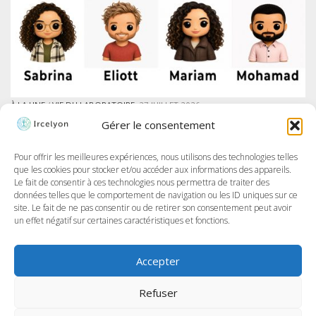
À LA UNE
/
VIE DU LABORATOIRE
27 JUILLET 2026
IRCELYON LANCE SON PROGRAMME DES AMBASSADEURS SUR LINKEDIN
Gérer le consentement
À Ircelyon, nous formons les chercheur·e·s de demain, et aujourd’hui,
nous allons encore plus loin en donnant la parole à nos doctorant·e·s
à travers un tout nouveau programme : les Ambassadeurs et
Pour offrir les meilleures expériences, nous utilisons des technologies telles
Ambassadrices d’Ircelyon !...
que les cookies pour stocker et/ou accéder aux informations des appareils.
Le fait de consentir à ces technologies nous permettra de traiter des
données telles que le comportement de navigation ou les ID uniques sur ce
site. Le fait de ne pas consentir ou de retirer son consentement peut avoir
un effet négatif sur certaines caractéristiques et fonctions.
Accepter
Refuser
IRCELYON © 2026, tous droits réservés.