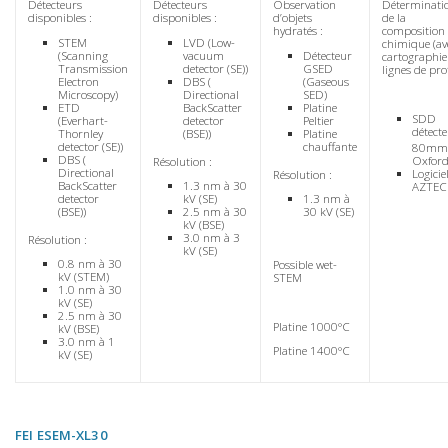
Détecteurs
Détecteurs
Observation
Déterminati
disponibles :
disponibles :
d’objets
de la
hydratés :
composition
STEM
LVD (Low-
chimique (av
(Scanning
vacuum
Détecteur
cartographie
Transmission
detector (SE))
GSED
lignes de prof
Electron
DBS (
(Gaseous
Microscopy)
Directional
SED)
ETD
BackScatter
Platine
SDD
(Everhart-
detector
Peltier
détect
Thornley
(BSE))
Platine
detector (SE))
chauffante
80mm
DBS (
Oxfor
Résolution :
Directional
Logicie
Résolution :
BackScatter
1.3 nm à 30
AZTEC
detector
kV (SE)
1.3 nm à
(BSE))
2.5 nm à 30
30 kV (SE)
kV (BSE)
3.0 nm à 3
Résolution :
kV (SE)
0.8 nm à 30
Possible wet-
kV (STEM)
STEM
1.0 nm à 30
kV (SE)
2.5 nm à 30
Platine 1000°C
kV (BSE)
3.0 nm à 1
Platine 1400°C
kV (SE)
FEI ESEM-XL30