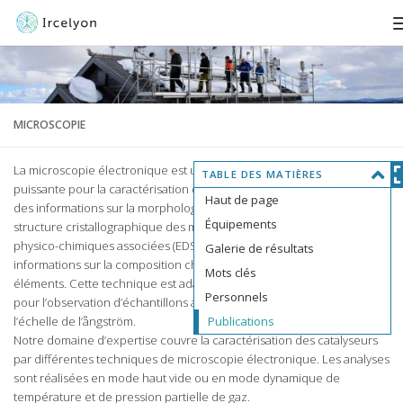
MICROSCOPIE
H
La microscopie électronique est une technique particulièrement
TABLE DES MATIÈRES
a
puissante pour la caractérisation des matériaux. Elle permet d’obtenir
Haut de page
u
des informations sur la morphologie, les tailles des particules et la
Équipements
t
structure cristallographique des matériaux. Les techniques d’analyse
d
physico-chimiques associées (EDS et EELS) permettent d’obtenir des
Galerie de résultats
e
informations sur la composition chimique, la répartition spatiale des
Mots clés
p
éléments. Cette technique est adaptée aux besoins de recherche
Personnels
a
pour l’observation d’échantillons allant de l’échelle millimétrique à
g
l’échelle de l’ångström.
Publications
e
Notre domaine d’expertise couvre la caractérisation des catalyseurs
par différentes techniques de microscopie électronique. Les analyses
sont réalisées en mode haut vide ou en mode dynamique de
température et de pression partielle de gaz.