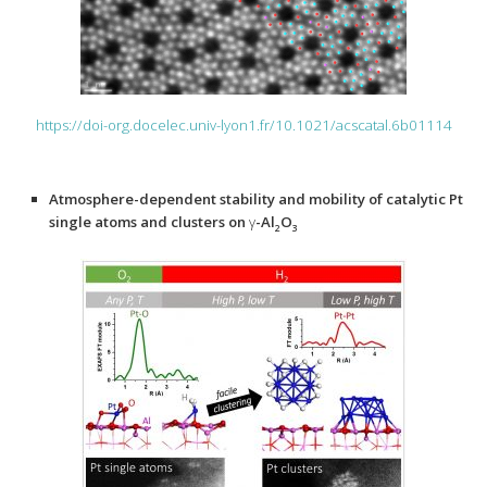
https://doi-org.docelec.univ-lyon1.fr/10.1021/acscatal.6b01114
Atmosphere-dependent stability and mobility of catalytic Pt
single atoms and clusters on
γ
-Al
O
2
3