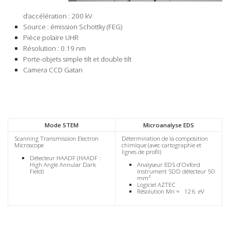
d’accélération : 200 kV
Source : émission Schottky (FEG)
Pièce polaire UHR
Résolution : 0.19 nm
Porte-objets simple tilt et double tilt
Camera CCD Gatan
Mode STEM
Microanalyse EDS
Scanning Transmission Electron
Détermination de la composition
Microscope
chimique (avec cartographie et
lignes de profil)
Détecteur HAADF (HAADF :
High Angle Annular Dark
Analyseur EDS d’Oxford
Field)
Instrument SDD détecteur 50
mm²
Logiciel AZTEC
Résolution Mn ≈ 126 eV