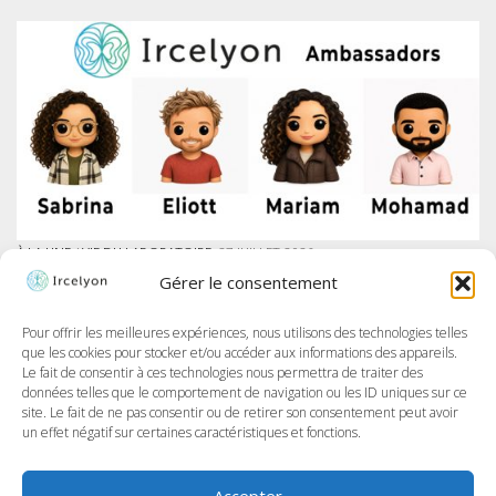
À LA UNE
/
VIE DU LABORATOIRE
27 JUILLET 2026
IRCELYON LANCE SON PROGRAMME DES AMBASSADEURS SUR LINKEDIN
Gérer le consentement
À Ircelyon, nous formons les chercheur·e·s de demain, et aujourd’hui,
nous allons encore plus loin en donnant la parole à nos doctorant·e·s
à travers un tout nouveau programme : les Ambassadeurs et
Pour offrir les meilleures expériences, nous utilisons des technologies telles
Ambassadrices d’Ircelyon !...
que les cookies pour stocker et/ou accéder aux informations des appareils.
Le fait de consentir à ces technologies nous permettra de traiter des
données telles que le comportement de navigation ou les ID uniques sur ce
site. Le fait de ne pas consentir ou de retirer son consentement peut avoir
un effet négatif sur certaines caractéristiques et fonctions.
Accepter