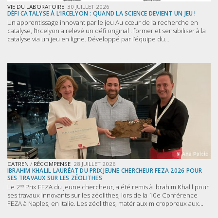
VIE DU LABORATOIRE
30 JUILLET 2026
DÉFI CATALYSE À L’IRCELYON : QUAND LA SCIENCE DEVIENT UN JEU !
Un apprentissage innovant par le jeu Au cœur de la recherche en
catalyse, l’Ircelyon a relevé un défi original : former et sensibiliser à la
catalyse via un jeu en ligne. Développé par l’équipe du...
CATREN
/
RÉCOMPENSE
28 JUILLET 2026
IBRAHIM KHALIL LAURÉAT DU PRIX JEUNE CHERCHEUR FEZA 2026 POUR
SES TRAVAUX SUR LES ZÉOLITHES
Le 2ⁿᵈ Prix FEZA du jeune chercheur, a été remis à Ibrahim Khalil pour
ses travaux innovants sur les zéolithes, lors de la 10e Conférence
FEZA à Naples, en Italie. Les zéolithes, matériaux microporeux aux...