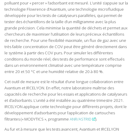
polluant pour « percer » l’adsorbant est mesuré. L’unité s’appuie sur la
technologie Flowrence d’Avantium, une technologie microfluidique
développée pour les tests de catalyseurs parallèles, qui permet de
tester des échantillons de la taille d’un milligramme avec la plus
grande précision. Cela minimise la quantité de déchets et permet aux
chercheurs de maximiser l’utilisation de leurs précieux échantillons
de recherche. Pour une flexibilité maximale, un flux de gaz avec une
très faible concentration de COV peut être généré directement dans
le système à partir des COV purs. Pour simuler les différentes
conditions du monde réel, des tests de performance sont effectués
dans un environnement climatisé avec une température comprise
entre 20 et 50 °C et une humidité relative de 20 à 80 %.
Cet outil de mesure est le résultat d’une longue collaboration entre
Avantium et IRCELYON. En effet, notre laboratoire maîtrise des
capacités de recherche pour les essais et applications de catalyseurs
et d’adsorbants. L’unité a été installée au quatrième trimestre 2021.
IRCELYON applique cette technologie pour différents projets, dont le
développement d’adsorbants pour l’application de cartouches
filtrantes (« MODYTICS », programme
ANR/ASTRID
).
Au fur et à mesure que les tests avancent, Avantium et IRCELYON