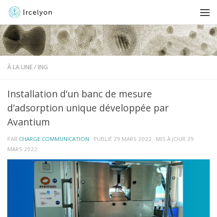
À LA UNE
/
ING
Installation d’un banc de mesure
d’adsorption unique développée par
Avantium
PAR
CHARGE.COMMUNICATION
· PUBLIÉ
29 MARS 2022
· MIS À JOUR
29
MARS 2022