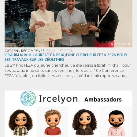
CATREN
/
RÉCOMPENSE
28 JUILLET 2026
IBRAHIM KHALIL LAURÉAT DU PRIX JEUNE CHERCHEUR FEZA 2026 POUR
SES TRAVAUX SUR LES ZÉOLITHES
Le 2ⁿᵈ Prix FEZA du jeune chercheur, a été remis à Ibrahim Khalil pour
ses travaux innovants sur les zéolithes, lors de la 10e Conférence
FEZA à Naples, en Italie. Les zéolithes, matériaux microporeux aux...