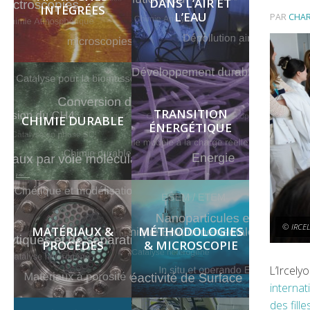
DANS L’AIR ET
INTÉGRÉES
L’EAU
PAR
CHA
TRANSITION
CHIMIE DURABLE
ÉNERGÉTIQUE
© IRCEL
MATÉRIAUX &
MÉTHODOLOGIES
PROCÉDES
& MICROSCOPIE
L’Ircely
interna
des fill