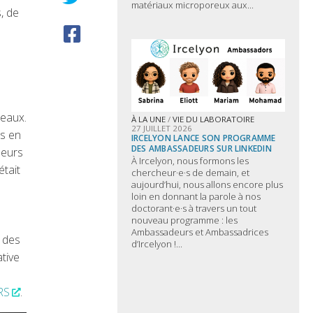
matériaux microporeux aux...
s, de
reaux.
À LA UNE
/
VIE DU LABORATOIRE
27 JUILLET 2026
es en
IRCELYON LANCE SON PROGRAMME
DES AMBASSADEURS SUR LINKEDIN
leurs
À Ircelyon, nous formons les
était
chercheur·e·s de demain, et
aujourd’hui, nous allons encore plus
loin en donnant la parole à nos
doctorant·e·s à travers un tout
nouveau programme : les
Ambassadeurs et Ambassadrices
e des
d’Ircelyon !...
ative
RS
.