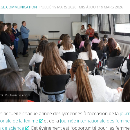
RGE.COMMUNICATION
· PUBLIÉ
19 MARS 2026
· MIS À JOUR
19 MARS 2026
YON - Marlène Fabre
on accueille chaque année des lycéennes à l’occasion de la
jour
tionale de la femme
et de la
Journée internationale des femme
es de science
. Cet événement est l’opportunité pour les femme