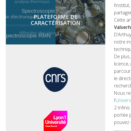
l’instit
partager
PLATEFORME DE
Cette a
CARACTÉRISATION
Valser
D’Arthuy
notre in
techniq
De plus,
licence,
parcours
le direct
recherc
Nous re
l’
Univers
2 Infini
portée 
pouvez 