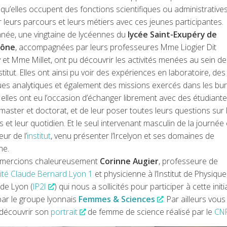
ut, qu’elles occupent des fonctions scientifiques ou administrative
 leurs parcours et leurs métiers avec ces jeunes participantes.
nnée, une vingtaine de lycéennes du
lycée Saint-Exupéry de
hône
, accompagnées par leurs professeures Mme Liogier Dit
 et Mme Millet, ont pu découvrir les activités menées au sein de
stitut. Elles ont ainsi pu voir des expériences en laboratoire, des
ues analytiques et également des missions exercés dans les bu
 elles ont eu l’occasion d’échanger librement avec des étudiant
 master et doctorat, et de leur poser toutes leurs questions sur 
 et leur quotidien. Et le seul intervenant masculin de la journée 
eur de l’
institut
, venu présenter l’Ircelyon et ses domaines de
he.
mercions chaleureusement
Corinne Augier
, professeure de
ité Claude Bernard Lyon 1
et physicienne à l’Institut de Physiqu
s de Lyon (
IP2I
) qui nous a sollicités pour participer à cette initi
par le groupe lyonnais
Femmes & Sciences
. Par ailleurs vous
découvrir son
portrait
de femme de science réalisé par le
CN