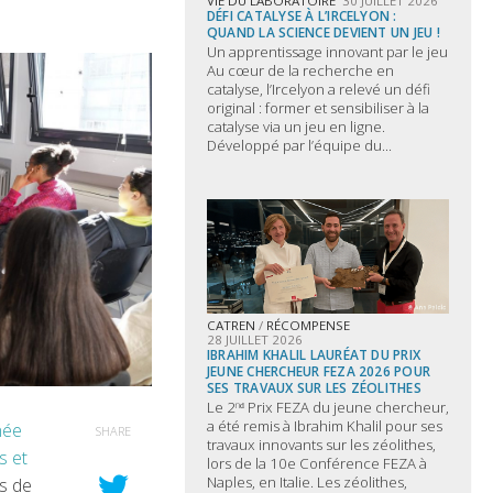
VIE DU LABORATOIRE
30 JUILLET 2026
DÉFI CATALYSE À L’IRCELYON :
QUAND LA SCIENCE DEVIENT UN JEU !
Un apprentissage innovant par le jeu
Au cœur de la recherche en
catalyse, l’Ircelyon a relevé un défi
original : former et sensibiliser à la
catalyse via un jeu en ligne.
Développé par l’équipe du...
CATREN
/
RÉCOMPENSE
28 JUILLET 2026
IBRAHIM KHALIL LAURÉAT DU PRIX
JEUNE CHERCHEUR FEZA 2026 POUR
SES TRAVAUX SUR LES ZÉOLITHES
Le 2ⁿᵈ Prix FEZA du jeune chercheur,
a été remis à Ibrahim Khalil pour ses
née
SHARE
travaux innovants sur les zéolithes,
s et
lors de la 10e Conférence FEZA à
Naples, en Italie. Les zéolithes,
s de