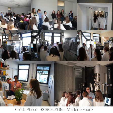
Crédit Photo : © IRCELYON – Marlène Fabre