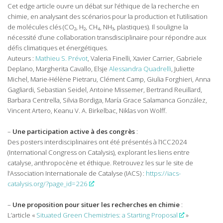
Cet edge article ouvre un débat sur l’éthique de la recherche en
chimie, en analysant des scénarios pour la production et l’utilisation
de molécules clés (CO₂, H₂, CH₄, NH₃, plastiques). Il souligne la
nécessité d’une collaboration transdisciplinaire pour répondre aux
défis climatiques et énergétiques.
Auteurs :
Mathieu S. Prévot
, Valeria Finelli, Xavier Carrier, Gabriele
Deplano, Margherita Cavallo, Elsje
Alessandra Quadrelli
, Juliette
Michel, Marie-Hélène Pietraru, Clément Camp, Giulia Forghieri, Anna
Gagliardi, Sebastian Seidel, Antoine Missemer, Bertrand Reuillard,
Barbara Centrella, Silvia Bordiga, María Grace Salamanca González,
Vincent Artero, Keanu V. A. Birkelbac, Niklas von Wolff.
–
Une participation active à des congrès
:
Des posters interdisciplinaires ont été présentés à l’ICC2024
(International Congress on Catalysis), explorant les liens entre
catalyse, anthropocène et éthique. Retrouvez les sur le site de
l’Association Internationale de Catalyse (IACS) :
https://iacs-
catalysis.org/?page_id=226
–
Une proposition pour situer les recherches en chimie
:
L’article «
Situated Green Chemistries: a Starting Proposal
»