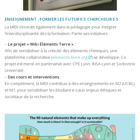
ENSEIGNEMENT : FORMER LES FUTUR·E·S CHERCHEUR·E·S
La MIDI s’investit également dans la pédagogie pour intégrer
l’interdisciplinarité dès la formation. Parmi ses initiatives :
–
Le projet « Wiki Éléments Terre »
:
Afin de sensibiliser à la criticité des éléments chimiques, une
plateforme collaborative (
elements-terre.org
) se développe. Ce
projet est mené en partenariat avec CPE Lyon, INSA Lyon et Sorbonne
Université.
–
Des cours et interventions
:
En complément, la MIDI contribue à des enseignements en M2 (UCBL)
et M1, pour sensibiliser les étudiant·e·s aux enjeux éthiques et
sociétaux de la recherche.