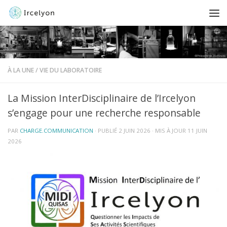
À LA UNE
/
VIE DU LABORATOIRE
La Mission InterDisciplinaire de l’Ircelyon
s’engage pour une recherche responsable
PAR
CHARGE.COMMUNICATION
· PUBLIÉ
2 JUIN 2026
· MIS À JOUR
11 JUIN
2026