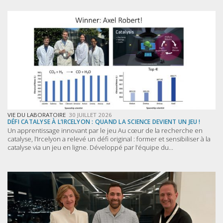
VIE DU LABORATOIRE
30 JUILLET 2026
DÉFI CATALYSE À L’IRCELYON : QUAND LA SCIENCE DEVIENT UN JEU !
Un apprentissage innovant par le jeu Au cœur de la recherche en
catalyse, l’Ircelyon a relevé un défi original : former et sensibiliser à la
catalyse via un jeu en ligne. Développé par l’équipe du...