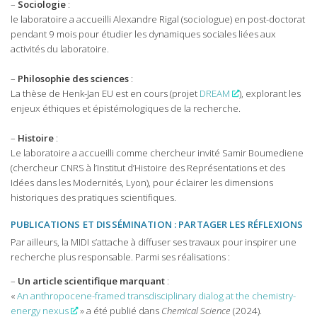
–
Sociologie
:
le laboratoire a accueilli Alexandre Rigal (sociologue) en post-doctorat
pendant 9 mois pour étudier les dynamiques sociales liées aux
activités du laboratoire.
–
Philosophie des sciences
:
La thèse de Henk-Jan EU est en cours (projet
DREAM
), explorant les
enjeux éthiques et épistémologiques de la recherche.
–
Histoire
:
Le laboratoire a accueilli comme chercheur invité Samir Boumediene
(chercheur CNRS à l’Institut d’Histoire des Représentations et des
Idées dans les Modernités, Lyon), pour éclairer les dimensions
historiques des pratiques scientifiques.
PUBLICATIONS ET DISSÉMINATION : PARTAGER LES RÉFLEXIONS
Par ailleurs, la MIDI s’attache à diffuser ses travaux pour inspirer une
recherche plus responsable. Parmi ses réalisations :
–
Un article scientifique
marquant
:
«
An anthropocene-framed transdisciplinary dialog at the chemistry-
energy nexus
» a été publié dans
Chemical Science
(2024).