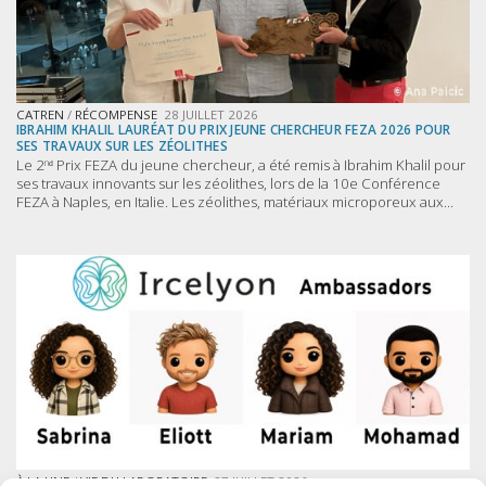
CATREN
/
RÉCOMPENSE
28 JUILLET 2026
IBRAHIM KHALIL LAURÉAT DU PRIX JEUNE CHERCHEUR FEZA 2026 POUR
SES TRAVAUX SUR LES ZÉOLITHES
Le 2ⁿᵈ Prix FEZA du jeune chercheur, a été remis à Ibrahim Khalil pour
ses travaux innovants sur les zéolithes, lors de la 10e Conférence
FEZA à Naples, en Italie. Les zéolithes, matériaux microporeux aux...
À LA UNE
/
VIE DU LABORATOIRE
27 JUILLET 2026