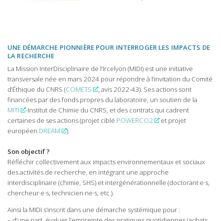
UNE DÉMARCHE PIONNIÈRE POUR INTERROGER LES IMPACTS DE
LA RECHERCHE
La Mission InterDisciplinaire de l’Ircelyon (MIDI) est une initiative
transversale née en mars 2024 pour répondre à l’invitation du Comité
d’Éthique du CNRS (
COMETS
, avis 2022-43). Ses actions sont
financées par des fonds propres du laboratoire, un soutien de la
MITI
-Institut de Chimie du CNRS, et des contrats qui cadrent
certaines de ses actions (projet ciblé
POWERCO2
et projet
européen
DREAM
).
Son objectif ?
Réfléchir collectivement aux impacts environnementaux et sociaux
des activités de recherche, en intégrant une approche
interdisciplinaire (chimie, SHS) et intergénérationnelle (doctorant·e·s,
chercheur·e·s, technicien·ne·s, etc.).
Ainsi la MIDI s’inscrit dans une démarche systémique pour :
– d’une part, évaluer l’empreinte des pratiques quotidiennes (achats,