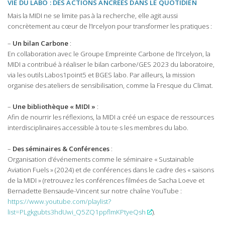
VIE DU LABO : DES ACTIONS ANCRÉES DANS LE QUOTIDIEN
Mais la MIDI ne se limite pas à la recherche, elle agit aussi
concrètement au cœur de l’Ircelyon pour transformer les pratiques :
–
Un bilan Carbone
:
En collaboration avec le Groupe Empreinte Carbone de l’Ircelyon, la
MIDI a contribué à réaliser le bilan carbone/GES 2023 du laboratoire,
via les outils Labos1point5 et BGES labo. Par ailleurs, la mission
organise des ateliers de sensibilisation, comme la Fresque du Climat.
–
Une bibliothèque « MIDI »
:
Afin de nourrir les réflexions, la MIDI a créé un espace de ressources
interdisciplinaires accessible à tou·te·s les membres du labo.
–
Des séminaires & Conférences
:
Organisation d’événements comme le séminaire « Sustainable
Aviation Fuels » (2024) et de conférences dans le cadre des « saisons
de la MIDI » (retrouvez les conférences filmées de Sacha Loeve et
Bernadette Bensaude-Vincent sur notre chaîne YouTube :
https://www.youtube.com/playlist?
list=PLgkgubts3hdUwi_Q5ZQ1ppflmKPtyeQsh
).