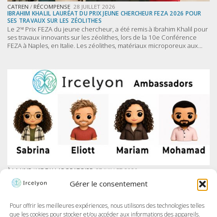
CATREN
/
RÉCOMPENSE
28 JUILLET 2026
IBRAHIM KHALIL LAURÉAT DU PRIX JEUNE CHERCHEUR FEZA 2026 POUR
SES TRAVAUX SUR LES ZÉOLITHES
Le 2ⁿᵈ Prix FEZA du jeune chercheur, a été remis à Ibrahim Khalil pour
ses travaux innovants sur les zéolithes, lors de la 10e Conférence
FEZA à Naples, en Italie. Les zéolithes, matériaux microporeux aux...
À LA UNE
/
VIE DU LABORATOIRE
27 JUILLET 2026
IRCELYON LANCE SON PROGRAMME DES AMBASSADEURS SUR LINKEDIN
Gérer le consentement
À Ircelyon, nous formons les chercheur·e·s de demain, et aujourd’hui,
nous allons encore plus loin en donnant la parole à nos doctorant·e·s
à travers un tout nouveau programme : les Ambassadeurs et
Pour offrir les meilleures expériences, nous utilisons des technologies telles
Ambassadrices d’Ircelyon !...
que les cookies pour stocker et/ou accéder aux informations des appareils.