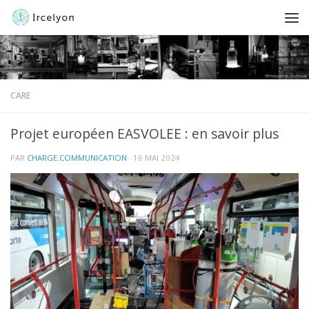
CARE
Projet européen EASVOLEE : en savoir plus
PAR
CHARGE.COMMUNICATION
·
16 MAI 2024