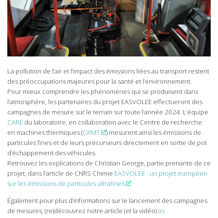
La pollution de l’air et l’impact des émissions liées au transport restent
des préoccupations majeures pour la santé et l’environnement.
Pour mieux comprendre les phénomènes qui se produisent dans
l’atmosphère, les partenaires du projet EASVOLEE effectueront des
campagnes de mesure sur le terrain sur toute l’année 2024. L’équipe
CARE
du laboratoire, en collaboration avec le Centre de recherche
en machines thermiques (
CRMT
) mesurent ainsi les émissions de
particules fines et de leurs précurseurs directement en sortie de pot
d’échappement des véhicules.
Retrouvez les explications de Christian George, partie prenante de ce
projet, dans l’article de CNRS Chimie
EASVOLEE : un projet européen
sur les émissions de particules ultrafines
Également pour plus d’informations sur le lancement des campagnes
de mesures, (re)découvrez notre article (et la vidéo)
ici