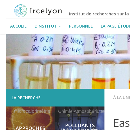
Institut de recherches sur l
ACCUEIL
L’INSTITUT
PERSONNEL
LA PAGE ÉTUD
INFORMATIONS PRATIQUES
À LA UN
LA RECHERCHE
Eas
POLLUANTS
APPROCHES