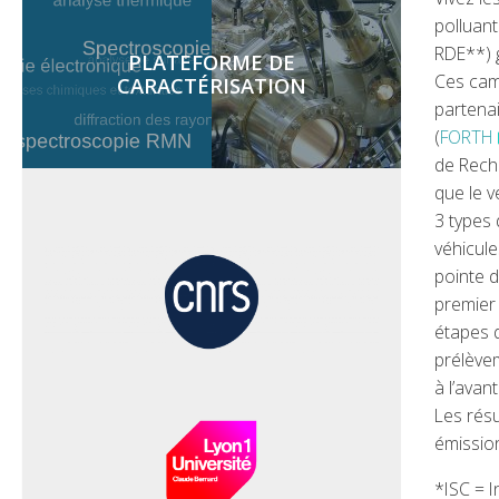
polluant
RDE**) g
PLATEFORME DE
Ces cam
CARACTÉRISATION
partena
(
FORTH
de Rech
que le v
3 types 
véhicule
pointe d
premier 
étapes d
prélèvem
à l’avan
Les rés
émission
*ISC = I