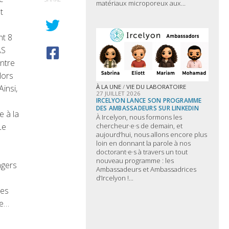
matériaux microporeux aux...
t
t 8
AS
ntre
lors
À LA UNE
/
VIE DU LABORATOIRE
Ainsi,
27 JUILLET 2026
IRCELYON LANCE SON PROGRAMME
DES AMBASSADEURS SUR LINKEDIN
e à la
À Ircelyon, nous formons les
Le
chercheur·e·s de demain, et
aujourd’hui, nous allons encore plus
loin en donnant la parole à nos
doctorant·e·s à travers un tout
nouveau programme : les
agers
Ambassadeurs et Ambassadrices
d’Ircelyon !...
des
re…