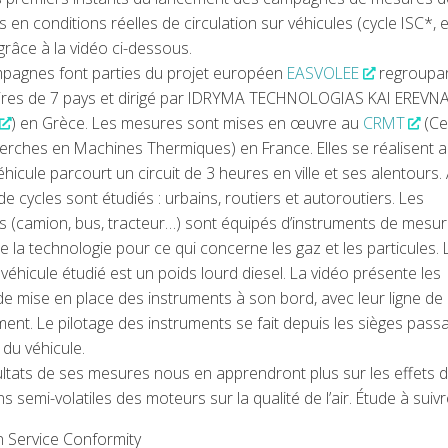
s en conditions réelles de circulation sur véhicules (cycle ISC*, e
râce à la vidéo ci-dessous.
pagnes font parties du projet européen
EASVOLEE
regroupan
ires de 7 pays et dirigé par IDRYMA TECHNOLOGIAS KAI EREVN
) en Grèce. Les mesures sont mises en œuvre au
CRMT
(Ce
erches en Machines Thermiques) en France. Elles se réalisent a
éhicule parcourt un circuit de 3 heures en ville et ses alentours. 
de cycles sont étudiés : urbains, routiers et autoroutiers. Les
s (camion, bus, tracteur…) sont équipés d’instruments de mesur
e la technologie pour ce qui concerne les gaz et les particules. 
véhicule étudié est un poids lourd diesel. La vidéo présente les
e mise en place des instruments à son bord, avec leur ligne de
ent. Le pilotage des instruments se fait depuis les sièges pass
t du véhicule.
ultats de ses mesures nous en apprendront plus sur les effets 
s semi-volatiles des moteurs sur la qualité de l’air. Étude à suiv
n Service Conformity