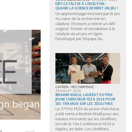
DÉFI CATALYSE À L’IRCELYON :
QUAND LA SCIENCE DEVIENT UN JEU !
Un apprentissage innovant par le jeu
Au cœur de la recherche en
catalyse, l’Ircelyon a relevé un défi
original : former et sensibiliser à la
catalyse via un jeu en ligne.
Développé par l’équipe du...
CATREN
/
RÉCOMPENSE
28 JUILLET 2026
IBRAHIM KHALIL LAURÉAT DU PRIX
JEUNE CHERCHEUR FEZA 2026 POUR
SES TRAVAUX SUR LES ZÉOLITHES
Le 2ⁿᵈ Prix FEZA du jeune chercheur,
a été remis à Ibrahim Khalil pour ses
travaux innovants sur les zéolithes,
lors de la 10e Conférence FEZA à
Naples, en Italie. Les zéolithes,
e
SHARE