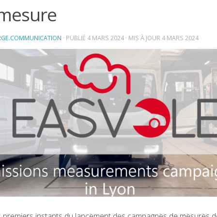
 mesure
RGE.COMMUNICATION
· PUBLIÉ
4 MARS 2024
· MIS À JOUR
4 MARS 2024
es premiers instants du lancement des campagnes de mesures d