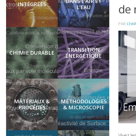
DANS L’AIR ET
INTÉGRÉES
de
L’EAU
PAR
CHA
TRANSITION
CHIMIE DURABLE
ÉNERGÉTIQUE
MATÉRIAUX &
MÉTHODOLOGIES
PROCÉDES
& MICROSCOPIE
Vivez l