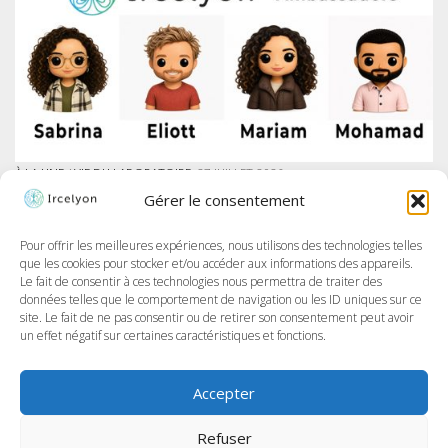
À LA UNE
/
VIE DU LABORATOIRE
27 JUILLET 2026
IRCELYON LANCE SON PROGRAMME DES AMBASSADEURS SUR LINKEDIN
Gérer le consentement
À Ircelyon, nous formons les chercheur·e·s de demain, et aujourd’hui,
nous allons encore plus loin en donnant la parole à nos doctorant·e·s
à travers un tout nouveau programme : les Ambassadeurs et
Pour offrir les meilleures expériences, nous utilisons des technologies telles
Ambassadrices d’Ircelyon !...
que les cookies pour stocker et/ou accéder aux informations des appareils.
Le fait de consentir à ces technologies nous permettra de traiter des
données telles que le comportement de navigation ou les ID uniques sur ce
site. Le fait de ne pas consentir ou de retirer son consentement peut avoir
un effet négatif sur certaines caractéristiques et fonctions.
Accepter
Refuser