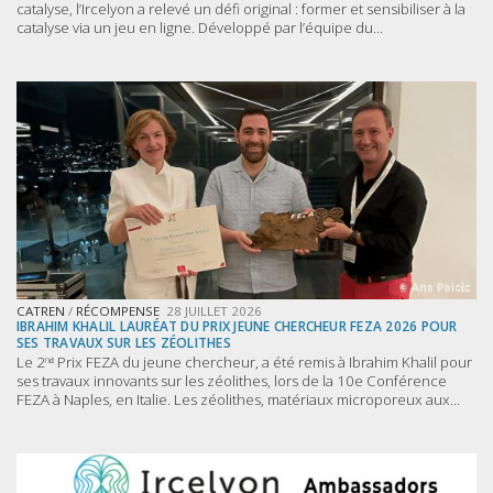
catalyse, l’Ircelyon a relevé un défi original : former et sensibiliser à la
catalyse via un jeu en ligne. Développé par l’équipe du...
CATREN
/
RÉCOMPENSE
28 JUILLET 2026
IBRAHIM KHALIL LAURÉAT DU PRIX JEUNE CHERCHEUR FEZA 2026 POUR
SES TRAVAUX SUR LES ZÉOLITHES
Le 2ⁿᵈ Prix FEZA du jeune chercheur, a été remis à Ibrahim Khalil pour
ses travaux innovants sur les zéolithes, lors de la 10e Conférence
FEZA à Naples, en Italie. Les zéolithes, matériaux microporeux aux...