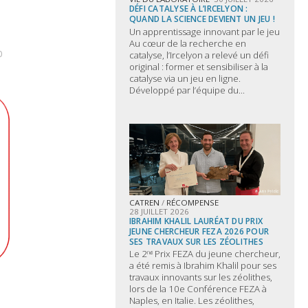
DÉFI CATALYSE À L’IRCELYON :
QUAND LA SCIENCE DEVIENT UN JEU !
Un apprentissage innovant par le jeu
Au cœur de la recherche en
0
catalyse, l’Ircelyon a relevé un défi
original : former et sensibiliser à la
catalyse via un jeu en ligne.
Développé par l’équipe du...
CATREN
/
RÉCOMPENSE
28 JUILLET 2026
IBRAHIM KHALIL LAURÉAT DU PRIX
JEUNE CHERCHEUR FEZA 2026 POUR
SES TRAVAUX SUR LES ZÉOLITHES
Le 2ⁿᵈ Prix FEZA du jeune chercheur,
a été remis à Ibrahim Khalil pour ses
travaux innovants sur les zéolithes,
lors de la 10e Conférence FEZA à
Naples, en Italie. Les zéolithes,