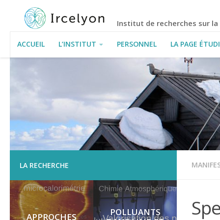
Institut de recherches sur l
ACCUEIL
L’INSTITUT
PERSONNEL
LA PAGE ÉTUD
INFORMATIONS PRATIQUES
MANIFES
LA RECHERCHE
Spe
POLLUANTS
APPROCHES