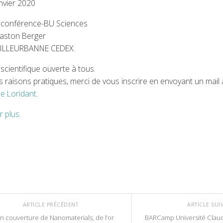
nvier 2020
e conférence-BU Sciences
Gaston Berger
VILLEURBANNE CEDEX.
scientifique ouverte à tous.
 raisons pratiques, merci de vous inscrire en envoyant un mail 
e Loridant
.
r plus.
ARTICLE PRÉCÉDENT
ARTICLE SUI
n couverture de Nanomaterials, de l’or
BARCamp Université Clau