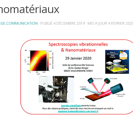
nomatériaux
RGE.COMMUNICATION
· PUBLIÉ
4 DÉCEMBRE 2019
· MIS À JOUR
4 FÉVRIER 202