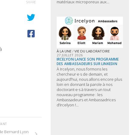
matériaux microporeux aux...
SHARE
à
À LA UNE
/
VIE DU LABORATOIRE
27 JUILLET 2026
IRCELYON LANCE SON PROGRAMME
DES AMBASSADEURS SUR LINKEDIN
À Ircelyon, nous formons les
chercheur·e·s de demain, et
aujourd’hui, nous allons encore plus
loin en donnant la parole à nos
doctorant·e·s à travers un tout
nouveau programme : les
Ambassadeurs et Ambassadrices
d’Ircelyon !...
VANT
de Bernard Lyon