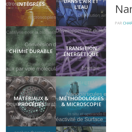
DANS L’AIR ET
INTÉGRÉES
Na
L’EAU
PAR
CHA
TRANSITION
CHIMIE DURABLE
ÉNERGÉTIQUE
MATÉRIAUX &
MÉTHODOLOGIES
PROCÉDES
& MICROSCOPIE