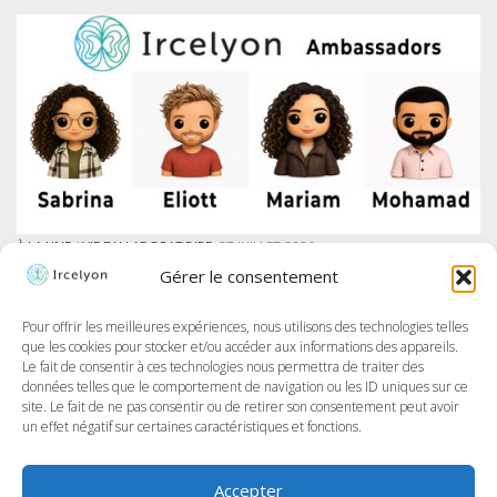
À LA UNE
/
VIE DU LABORATOIRE
27 JUILLET 2026
IRCELYON LANCE SON PROGRAMME DES AMBASSADEURS SUR LINKEDIN
Gérer le consentement
À Ircelyon, nous formons les chercheur·e·s de demain, et aujourd’hui,
nous allons encore plus loin en donnant la parole à nos doctorant·e·s
à travers un tout nouveau programme : les Ambassadeurs et
Pour offrir les meilleures expériences, nous utilisons des technologies telles
Ambassadrices d’Ircelyon !...
que les cookies pour stocker et/ou accéder aux informations des appareils.
Le fait de consentir à ces technologies nous permettra de traiter des
données telles que le comportement de navigation ou les ID uniques sur ce
site. Le fait de ne pas consentir ou de retirer son consentement peut avoir
un effet négatif sur certaines caractéristiques et fonctions.
Accepter