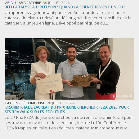
VIE DU LABORATOIRE
30 JUILLET 2026
DÉFI CATALYSE À L’IRCELYON : QUAND LA SCIENCE DEVIENT UN JEU !
Un apprentissage innovant par le jeu Au cœur de la recherche en
catalyse, l’Ircelyon a relevé un défi original : former et sensibiliser à la
catalyse via un jeu en ligne. Développé par l’équipe du...
CATREN
/
RÉCOMPENSE
28 JUILLET 2026
IBRAHIM KHALIL LAURÉAT DU PRIX JEUNE CHERCHEUR FEZA 2026 POUR
SES TRAVAUX SUR LES ZÉOLITHES
Le 2ⁿᵈ Prix FEZA du jeune chercheur, a été remis à Ibrahim Khalil pour
ses travaux innovants sur les zéolithes, lors de la 10e Conférence
FEZA à Naples, en Italie. Les zéolithes, matériaux microporeux aux...